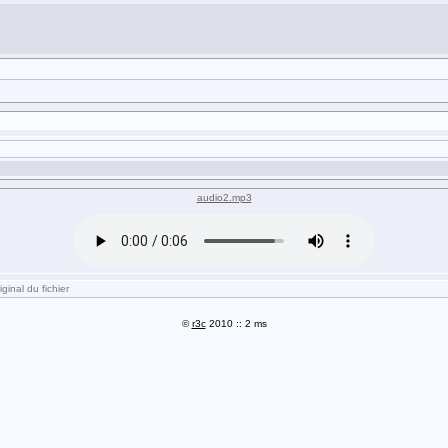
audio2.mp3
ginal du fichier
©
r3c
2010 :: 2 ms