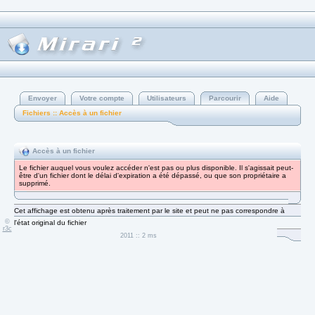
Envoyer
Votre compte
Utilisateurs
Parcourir
Aide
Fichiers :: Accès à un fichier
Accès à un fichier
Le fichier auquel vous voulez accéder n'est pas ou plus disponible. Il s'agissait peut-
être d'un fichier dont le délai d'expiration a été dépassé, ou que son propriétaire a
supprimé.
Cet affichage est obtenu après traitement par le site et peut ne pas correspondre à
©
l'état original du fichier
r3c
2011 :: 2 ms