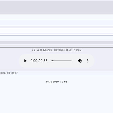
01_Yuzo Koshiro - Revenge of Mr_ X.mp3
ginal du fichier
©
r3c
2010 :: 2 ms