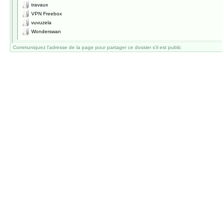
travaux
VPN Freebox
vuvuzela
Wonderswan
Communiquez l'adresse de la page pour partager ce dossier s'il est public