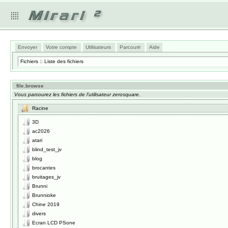
Envoyer
Votre compte
Utilisateurs
Parcourir
Aide
Fichiers :: Liste des fichiers
file.browse
Vous parcourez les fichiers de l'utilisateur zerosquare.
Racine
3D
ac2026
atari
blind_test_jv
blog
brocantes
bruitages_jv
Brunni
Brunnioke
Chine 2019
divers
Ecran LCD PSone