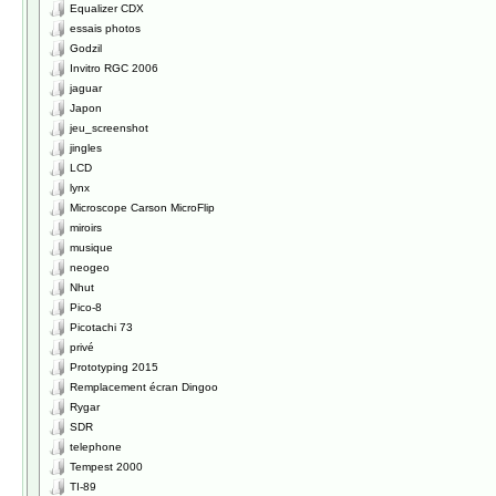
Equalizer CDX
essais photos
Godzil
Invitro RGC 2006
jaguar
Japon
jeu_screenshot
jingles
LCD
lynx
Microscope Carson MicroFlip
miroirs
musique
neogeo
Nhut
Pico-8
Picotachi 73
privé
Prototyping 2015
Remplacement écran Dingoo
Rygar
SDR
telephone
Tempest 2000
TI-89