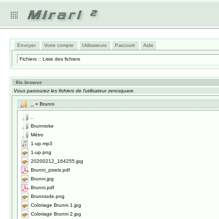
Envoyer
Votre compte
Utilisateurs
Parcourir
Aide
Fichiers :: Liste des fichiers
file.browse
Vous parcourez les fichiers de l'utilisateur zerosquare.
..
» Brunni
..
Brunnioke
Métro
1-up.mp3
1-up.png
20200212_164255.jpg
Brunni_pixels.pdf
Brunni.jpg
Brunni.pdf
Brunniode.png
Coloriage Brunni 1.jpg
Coloriage Brunni 2.jpg