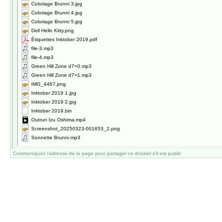
Coloriage Brunni 3.jpg
Coloriage Brunni 4.jpg
Coloriage Brunni 5.jpg
Dell Hello Kitty.png
Étiquettes Inktober 2019.pdf
file-3.mp3
file-4.mp3
Green Hill Zone d7=0.mp3
Green Hill Zone d7=1.mp3
IMG_4467.png
Inktober 2019 1.jpg
Inktober 2019 2.jpg
Inktober 2019.bin
Outrun Izu Oshima.mp4
Screenshot_20250323-001653_2.png
Sonnette Brunni.mp3
Communiquez l'adresse de la page pour partager ce dossier s'il est public