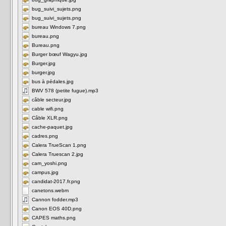
bug_suivi_sujets.png
bug_suivi_sujets.png
bureau Windows 7.png
bureau.png
Bureau.png
Burger bœuf Wagyu.jpg
Burger.jpg
burger.jpg
bus à pédales.jpg
BWV 578 (petite fugue).mp3
câble secteur.jpg
cable wifi.png
Câble XLR.png
cache-paquet.jpg
cadres.png
Calera TrueScan 1.png
Calera Truescan 2.jpg
cam_yoshi.png
campus.jpg
candidat-2017.fr.png
canetons.webm
Cannon fodder.mp3
Canon EOS 40D.png
CAPES maths.png