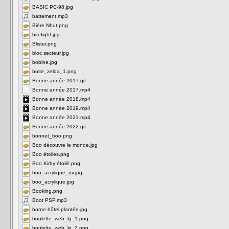
BASIC PC-98.jpg
battement.mp3
Bière Nhut.png
bitefight.jpg
Blister.png
bloc secteur.jpg
bobine.jpg
boite_zelda_1.png
Bonne année 2017.gif
Bonne année 2017.mp4
Bonne année 2018.mp4
Bonne année 2019.mp4
Bonne année 2021.mp4
Bonne année 2022.gif
bonnet_boo.png
Boo découvre le monde.jpg
Boo étoiles.png
Boo Kirby étoilé.png
boo_acrylique_uv.jpg
boo_acrylique.jpg
Booking.png
Boot PSP.mp3
borne hôtel plantée.jpg
boulette_web_lg_1.png
boulette_web_lg_2.png