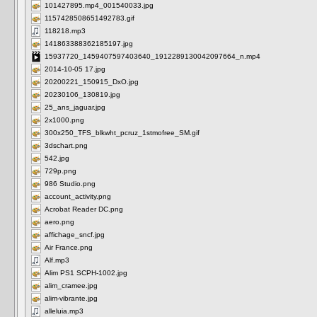
101427895.mp4_001540033.jpg
1157428508651492783.gif
118218.mp3
141863388362185197.jpg
15937720_1459407597403640_1912289130042097664_n.mp4
2014-10-05 17.jpg
20200221_150915_DxO.jpg
20230106_130819.jpg
25_ans_jaguar.jpg
2x1000.png
300x250_TFS_blkwht_pcruz_1stmofree_SM.gif
3dschart.png
542.jpg
729p.png
986 Studio.png
account_activity.png
Acrobat Reader DC.png
aero.png
affichage_sncf.jpg
Air France.png
Alf.mp3
Alim PS1 SCPH-1002.jpg
alim_cramee.jpg
alim-vibrante.jpg
alleluia.mp3