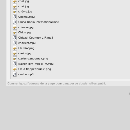
chat.jpg
chat.jpg
chèvre.jpg
Chi mai.mp3
China Radio International.mp3
chinese.jpg
Chips.jpg
Chipzel Courtesy L-R.mp3
choeurs.mp3
ClamAV.png
clarins.jpg
clavier dangereux.png
clavier_ibm_model_m.mp3
Clé à frapper brunie.png
cloche.mp3
Communiquez l'adresse de la page pour partager ce dossier s'il est public