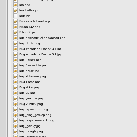
bra.png
brochettes.jpg
bruit.bin
Bruitée à la bouche.png
Brunni132.png
BT-5366.png
bug affichage icône tableau.png
bug clubic.png
Bug encodage France 3 1.jpg
Bug encodage France 3 2.jpg
bug Farnell.png
bug free mobile.png
bug heure.jpg
bug kickstarter.png
Bug Poste.png
Bug ticket.png
bug yN.png
bug youtube.png
Bug Z index.png
bug_apercu_yn.png
bug_blog_gotikop.png
bug_espacement_2.png
bug_galaxy.jpg
bug_google.png
bug_graphique.jpg