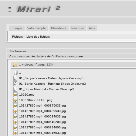
Envoyer
Votre compte
Utilisateurs
Parcourir
Aide
Fichiers :: Liste des fichiers
file.browse
Vous parcourez les fichiers de l'utilisateur zerosquare.
..
» divers:: Pages :
1
2
3
4
..
01_Banjo-Kazooie - Collect Jigsaw Piece.mp3
01_Banjo-Kazooie - Running Shoes Jingle.mp3
01_Super Mario 64 - Course Clear.mp3
10020.png
10067847-0XXXLF.png
101427895.mp4_000375033.jpg
101427895.mp4_000439533.jpg
101427895.mp4_000534033.jpg
101427895.mp4_000640200.jpg
101427895.mp4_000794600.jpg
101427895.mp4_000846033.jpg