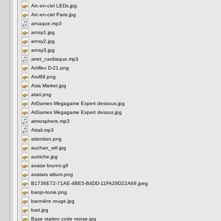
Arc-en-ciel LEDs.jpg
Arc-en-ciel Paris.jpg
arnaque.mp3
arnsy1.jpg
arnsy2.jpg
arnsy3.jpg
arret_cardiaque.mp3
Arriflex D-21.png
Arvi89.png
Asia Market.jpg
atari.png
AtGames Megagame Expert dessous.jpg
AtGames Megagame Expert dessus.jpg
atmosphere.mp3
Attali.mp3
attention.png
auchan_wtf.jpg
autriche.jpg
avatar brunni.gif
avatars altium.png
B1736E72-71AE-4BE5-B4DD-11FA29D22A69.jpeg
banjo-tooie.png
bannière rouge.jpg
bart.jpg
Base station code morse.jpg