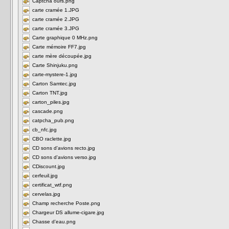
Captcha ours.png
carte cramée 1.JPG
carte cramée 2.JPG
carte cramée 3.JPG
Carte graphique 0 MHz.png
Carte mémoire FF7.jpg
carte mère découpée.jpg
Carte Shinjuku.png
carte-mystere-1.jpg
Carton Samtec.jpg
Carton TNT.jpg
carton_piles.jpg
cascade.png
catpcha_pub.png
cb_nfc.jpg
CBO raclette.jpg
CD sons d'avions recto.jpg
CD sons d'avions verso.jpg
CDiscount.jpg
cerfeuil.jpg
certificat_wtf.png
cervelas.jpg
Champ recherche Poste.png
Chargeur DS allume-cigare.jpg
Chasse d'eau.png