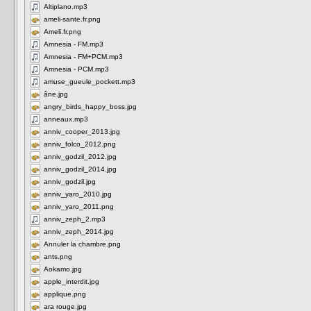
Altiplano.mp3
ameli-sante.fr.png
Ameli.fr.png
Amnesia - FM.mp3
Amnesia - FM+PCM.mp3
Amnesia - PCM.mp3
amuse_gueule_pockett.mp3
âne.jpg
angry_birds_happy_boss.jpg
anneaux.mp3
anniv_cooper_2013.jpg
anniv_folco_2012.png
anniv_godzil_2012.jpg
anniv_godzil_2014.jpg
anniv_godzil.jpg
anniv_yaro_2010.jpg
anniv_yaro_2011.png
anniv_zeph_2.mp3
anniv_zeph_2014.jpg
Annuler la chambre.png
ants.png
Aokamo.jpg
apple_interdit.jpg
applique.png
ara rouge.jpg