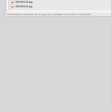
DSC00133.jpg
DSC00134.jpg
Communiquez l'adresse de la page pour partager ce dossier s'il est public