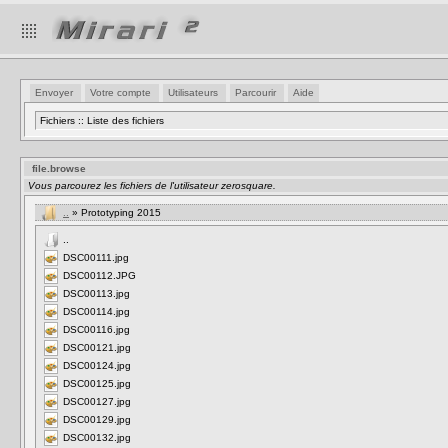
Envoyer
Votre compte
Utilisateurs
Parcourir
Aide
Fichiers :: Liste des fichiers
file.browse
Vous parcourez les fichiers de l'utilisateur zerosquare.
..
» Prototyping 2015
..
DSC00111.jpg
DSC00112.JPG
DSC00113.jpg
DSC00114.jpg
DSC00116.jpg
DSC00121.jpg
DSC00124.jpg
DSC00125.jpg
DSC00127.jpg
DSC00129.jpg
DSC00132.jpg