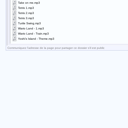
Take on me.mp3
Tetris 1.mp3
Tetris 2.mp3
Tetris 3.mp3
Turtle Swing.mp3
Wario Land - 1.mp3
Wario Land - Train.mp3
Yoshi's Island - Theme.mp3
Communiquez l'adresse de la page pour partager ce dossier s'il est public