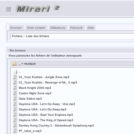
Envoyer
Votre compte
Utilisateurs
Parcourir
Aide
Fichiers :: Liste des fichiers
file.browse
Vous parcourez les fichiers de l'utilisateur zerosquare.
..
» musique
..
01_Yuzo Koshiro - Jungle Zone.mp3
01_Yuzo Koshiro - Revenge of Mr_ X.mp3
Black Knight 2000.mp3
Casino Night Zone.mp3
Data Select.mp3
Dayrona USA - Let's Go Away - Voix.mp3
Daytona USA - Let's Go Away.mp3
Daytona USA - Start Your Engines.mp3
Daytona USA - The King of Speed.mp3
Donkey Kong Country 2 - Stickerbrush Symphony.mp3
ff7_rufus_a.mp3