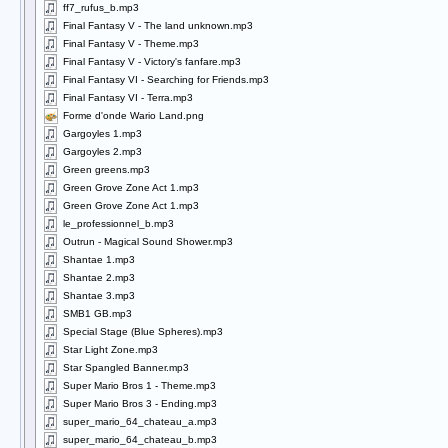
ff7_rufus_b.mp3
Final Fantasy V - The land unknown.mp3
Final Fantasy V - Theme.mp3
Final Fantasy V - Victory's fanfare.mp3
Final Fantasy VI - Searching for Friends.mp3
Final Fantasy VI - Terra.mp3
Forme d'onde Wario Land.png
Gargoyles 1.mp3
Gargoyles 2.mp3
Green greens.mp3
Green Grove Zone Act 1.mp3
Green Grove Zone Act 1.mp3
le_professionnel_b.mp3
Outrun - Magical Sound Shower.mp3
Shantae 1.mp3
Shantae 2.mp3
Shantae 3.mp3
SMB1 GB.mp3
Special Stage (Blue Spheres).mp3
Star Light Zone.mp3
Star Spangled Banner.mp3
Super Mario Bros 1 - Theme.mp3
Super Mario Bros 3 - Ending.mp3
super_mario_64_chateau_a.mp3
super_mario_64_chateau_b.mp3