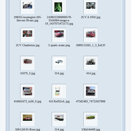
298355-la-peugeot-205-
2A98315900000578-
2CV A 1950.jpg
fete-ses-30-ans.jpg
3164384-image-a-
19_1437075472173.jpg
2CV Charleston.jpg
3 quarts avant.png
3089115565_1_3_EeLYbNym.jpg
31079_3.jpg
314.jpg
414.jpg
416661673_tn30_0.jpg
41I-XteN2wL.jpg
47582483_747226378984771_3481302316932
500-LM-01-Rose.jpg
514.jpg
536e54d40f.jpg