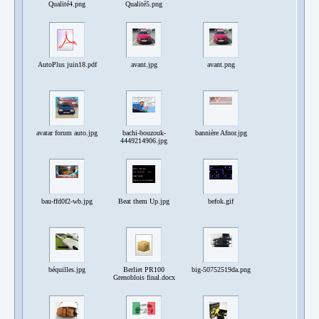
Qualité4.png
Qualité5.png
AutoPlus juin18.pdf
avant.jpg
avant.png
avatar forum auto.jpg
bachi-bouzouk-
bannière Afnor.jpg
4449214906.jpg
bau-ffd0f2-wb.jpg
Beat them Up.jpg
befok.gif
béquilles.jpg
Berliet PR100
big-50752519da.png
Grenoblois final.docx