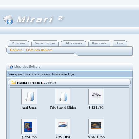
Envoyer
Votre compte
Utilisateurs
Parcourir
Aide
Fichiers :: Liste des fichiers
Liste des fichiers
Vous parcourez les fichiers de l'utilisateur felyx.
Racine:: Pages :
1
2
3
4
5
6
7
8
Atari Jaguar
Tube Second Edition
$_12-1.JPG
$_57-1.JPG
$_57-1.JPG
$_57-11.JPG