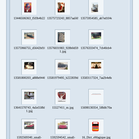
13446506363_f5f3b4b22e_z.jpg
13575723243_8857aa569e_z.jpg
13575954585_ab7ed104d5_z.jpg
13575966755_d5642bf106_z.jpg
13576031983_928b0d5911_z-
13576333474_7cb40cb441_z.jpg
1.jpg
13581800203_a888e94488_z.jpg
13581979495_b222839d47_z.jpg
13583117324_7aa2b4e8e5_z.jpg
13641570743_4a5e55f8d0_z-
15527411_m.jpg
15698130354_5f8dfc70ae_z.jpg
1.jpg
1592569340_small-
1592594542_small-
16_Dict_eMagique.jpg