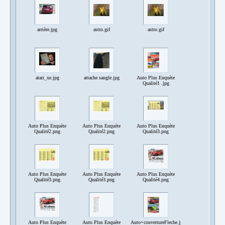
arrière.jpg
astro.gif
astro.gif
atari_xe.jpg
attache sangle.jpg
Auto Plus Enquète
Qualité1 .jpg
Auto Plus Enquète
Auto Plus Enquète
Auto Plus Enquète
Qualité2.png
Qualité2.png
Qualité3.png
Auto Plus Enquète
Auto Plus Enquète
Auto Plus Enquète
Qualité3.png
Qualité3.png
Qualité4.png
Auto Plus Enquète
Auto Plus Enquète
Auto+couvertureFleche.jpg