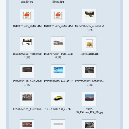
aem80.jpg
58cpd.jpg
16403575495_4b16caf1d6_z.jpg
16403575495_4b16caf1d6_z.jpg
16558902565_4c2dfbf0e9_z-
1.jpg
16558902565_4c2dfbf0e9_z-
16687970884_b6fd103abd_z-
16bitslabels.zip
1.jpg
3.jpg
17090950118_2a12a08d85_z-
17276058655_fedcbf71d7_z.jpg
17277300532_8058056aa6_z-
1.jpg
1.jpg
17278252181_f84b19aa69_z.jpg
19 - Alfetta 1.8_a.JPG
1982-
86_Citroen_BX_06.jpg