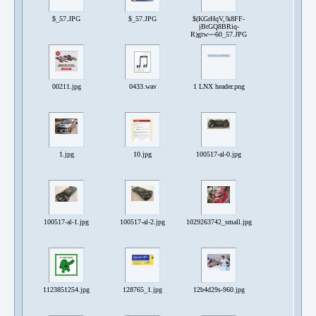
$_57.JPG
$_57.JPG
$(KGrHqV,!k8FF-
jBtGQ8BRiq-
R)gtw~~60_57.JPG
00211.jpg
0433.wav
1 LNX header.png
1.jpg
10.jpg
100517-al-0.jpg
100517-al-1.jpg
100517-al-2.jpg
1029263742_small.jpg
1123851254.jpg
128765_1.jpg
12b4d29s-960.jpg