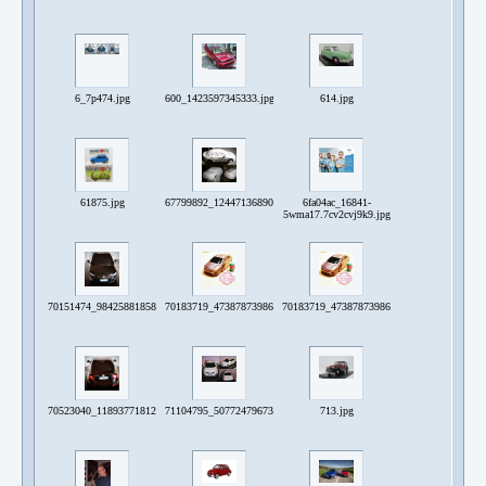
6_7p474.jpg
600_1423597345333.jpg
614.jpg
61875.jpg
67799892_1244713689042252_2364439552975699968_n.jpg
6fa04ac_16841-
5wma17.7cv2cvj9k9.jpg
70151474_984258818583906_127357525803814730_n.jpg
70183719_473878739869670_8540817594311579879_n.jpg
70183719_473878739869670_8540817594311
70523040_1189377181265350_3058402028358620969_n.jpg
71104795_507724796732233_7082104329330104903_n.jpg
713.jpg