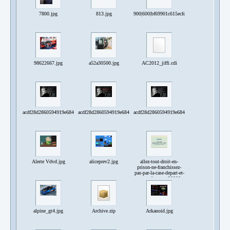
7800.jpg
813.jpg
900|600|bf69901c615ecfda52bb3a69.jpg
98622667.jpg
a52a30500.jpg
AC2012_jiffi.cdi
acdf28d2860594919e68459545703f9a.jpg
acdf28d2860594919e68459545703f9a.jpg
acdf28d2860594919e68459545703f9a.jpg
Alerte Vdvd.jpg
aliceprev2.jpg
allez-tout-droit-en-
prison-ne-franchissez-
pas-par-la-case-depart-et-
ne-touchez-pas-20000-
francs-6872120.jpg
alpine_gt4.jpg
Archive.zip
Arkanoid.jpg