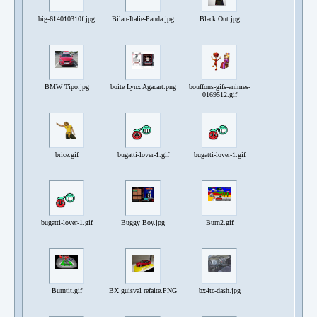
big-614010310f.jpg
Bilan-Italie-Panda.jpg
Black Out.jpg
BMW Tipo.jpg
boite Lynx Agacart.png
bouffons-gifs-animes-
0169512.gif
brice.gif
bugatti-lover-1.gif
bugatti-lover-1.gif
bugatti-lover-1.gif
Buggy Boy.jpg
Burn2.gif
Burntit.gif
BX guisval refaite.PNG
bx4tc-dash.jpg