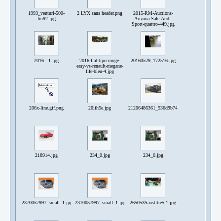
1993_venturi-500-
2 LYX sans header.png
2015-RM-Auctions-
lm92.jpg
Arizona-Sale-Audi-
Sport-quattro-449.jpg
2016 - 1.jpg
2016-fiat-tipo-rouge-
20160529_172516.jpg
easy-vs-renault-megane-
life-bleu-4.jpg
206x-line.gif.png
20iih5e.jpg
21206486361_536d9b748d_o.jpg
218914.jpg
234_0.jpg
234_0.jpg
2370057997_small_1.jpg
2370057997_small_1.jpg
265053Sanstitre5-1.jpg