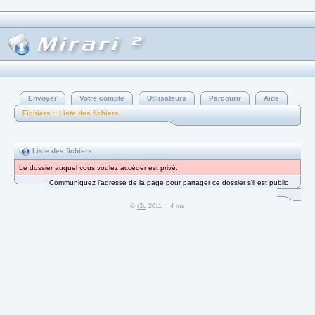
Envoyer
Votre compte
Utilisateurs
Parcourir
Aide
Fichiers :: Liste des fichiers
Liste des fichiers
Le dossier auquel vous voulez accéder est privé.
Communiquez l'adresse de la page pour partager ce dossier s'il est public
©
r3c
2011 :: 4 ms