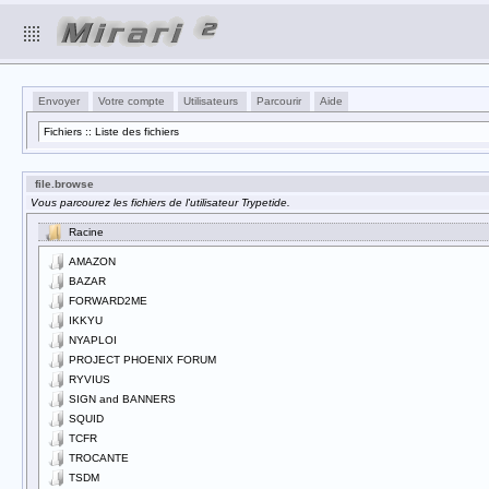
Envoyer
Votre compte
Utilisateurs
Parcourir
Aide
Fichiers :: Liste des fichiers
file.browse
Vous parcourez les fichiers de l'utilisateur Trypetide.
Racine
AMAZON
BAZAR
FORWARD2ME
IKKYU
NYAPLOI
PROJECT PHOENIX FORUM
RYVIUS
SIGN and BANNERS
SQUID
TCFR
TROCANTE
TSDM