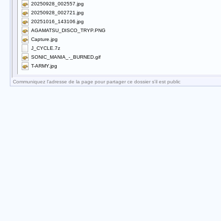
20250928_002557.jpg
20250928_002721.jpg
20251016_143106.jpg
AGAMATSU_DISCO_TRYP.PNG
Capture.jpg
J_CYCLE.7z
SONIC_MANIA_-_BURNED.gif
T-ARMY.jpg
Communiquez l'adresse de la page pour partager ce dossier s'il est public