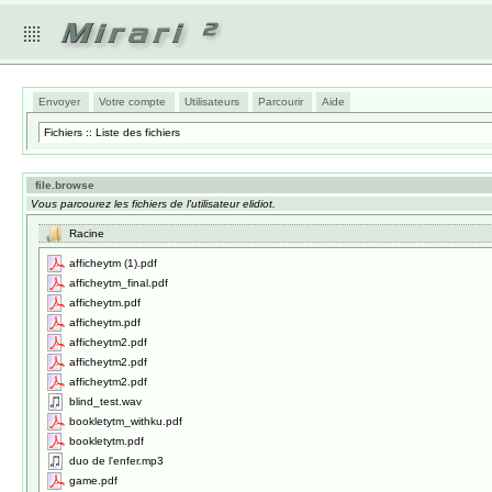
Envoyer
Votre compte
Utilisateurs
Parcourir
Aide
Fichiers :: Liste des fichiers
file.browse
Vous parcourez les fichiers de l'utilisateur elidiot.
Racine
afficheytm (1).pdf
afficheytm_final.pdf
afficheytm.pdf
afficheytm.pdf
afficheytm2.pdf
afficheytm2.pdf
afficheytm2.pdf
blind_test.wav
bookletytm_withku.pdf
bookletytm.pdf
duo de l'enfer.mp3
game.pdf