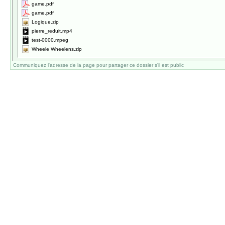
game.pdf
game.pdf
Logique.zip
pierre_reduit.mp4
test-0000.mpeg
Wheele Wheelens.zip
Communiquez l'adresse de la page pour partager ce dossier s'il est public