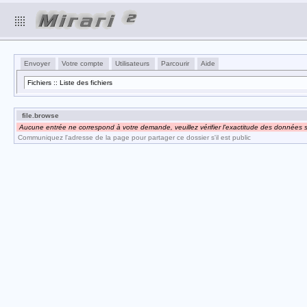
Envoyer
Votre compte
Utilisateurs
Parcourir
Aide
Fichiers :: Liste des fichiers
file.browse
Aucune entrée ne correspond à votre demande, veuillez vérifier l'exactitude des données s
Communiquez l'adresse de la page pour partager ce dossier s'il est public