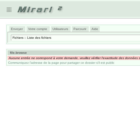
Envoyer
Votre compte
Utilisateurs
Parcourir
Aide
Fichiers :: Liste des fichiers
file.browse
Aucune entrée ne correspond à votre demande, veuillez vérifier l'exactitude des données s
Communiquez l'adresse de la page pour partager ce dossier s'il est public