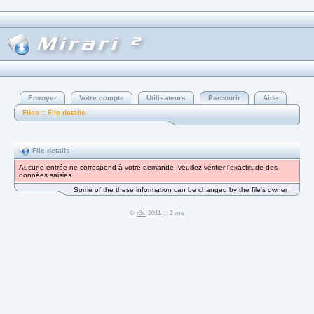
Envoyer
Votre compte
Utilisateurs
Parcourir
Aide
Files :: File details
File details
Aucune entrée ne correspond à votre demande, veuillez vérifier l'exactitude des
données saisies.
Some of the these information can be changed by the file's owner
©
r3c
2011 :: 2 ms