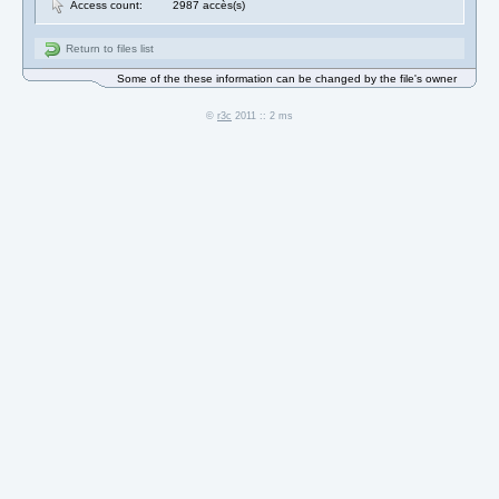
Access count:
2987 accès(s)
Return to files list
Some of the these information can be changed by the file's owner
©
r3c
2011 :: 2 ms