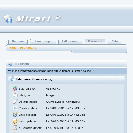
Envoyer
Votre compte
Utilisateurs
Parcourir
Aide
Files :: File details
File details
Voici les informations disponibles sur le fichier "Gizmondo.jpg" :
File name: Gizmondo.jpg
Size on disk:
418.93 Ko
File type:
Image
Default action:
Ouvrir avec le navigateur
Creation date:
Le 20/08/2013 à 12h43 38s
Last access:
Le 05/08/2026 à 14h42 05s
Last updated:
Le 20/08/2013 à 12h43 38s
Automatic delete:
Le 01/01/1970 à 1h00 00s