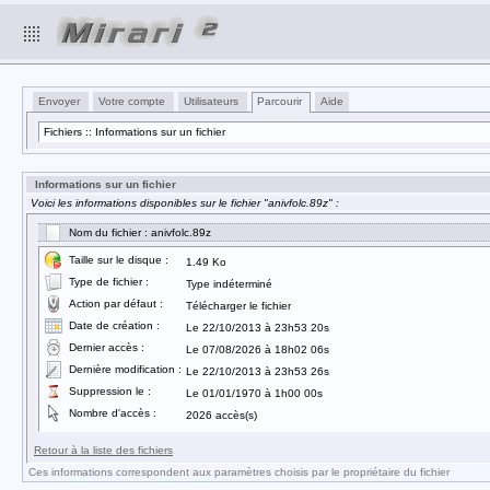
Envoyer
Votre compte
Utilisateurs
Parcourir
Aide
Fichiers :: Informations sur un fichier
Informations sur un fichier
Voici les informations disponibles sur le fichier "anivfolc.89z" :
Nom du fichier : anivfolc.89z
Taille sur le disque :
1.49 Ko
Type de fichier :
Type indéterminé
Action par défaut :
Télécharger le fichier
Date de création :
Le 22/10/2013 à 23h53 20s
Dernier accès :
Le 07/08/2026 à 18h02 06s
Dernière modification :
Le 22/10/2013 à 23h53 26s
Suppression le :
Le 01/01/1970 à 1h00 00s
Nombre d'accès :
2026 accès(s)
Retour à la liste des fichiers
Ces informations correspondent aux paramètres choisis par le propriétaire du fichier