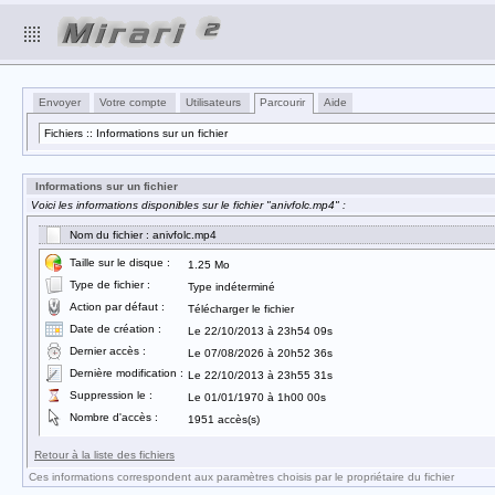
Envoyer
Votre compte
Utilisateurs
Parcourir
Aide
Fichiers :: Informations sur un fichier
Informations sur un fichier
Voici les informations disponibles sur le fichier "anivfolc.mp4" :
Nom du fichier : anivfolc.mp4
Taille sur le disque :
1.25 Mo
Type de fichier :
Type indéterminé
Action par défaut :
Télécharger le fichier
Date de création :
Le 22/10/2013 à 23h54 09s
Dernier accès :
Le 07/08/2026 à 20h52 36s
Dernière modification :
Le 22/10/2013 à 23h55 31s
Suppression le :
Le 01/01/1970 à 1h00 00s
Nombre d'accès :
1951 accès(s)
Retour à la liste des fichiers
Ces informations correspondent aux paramètres choisis par le propriétaire du fichier