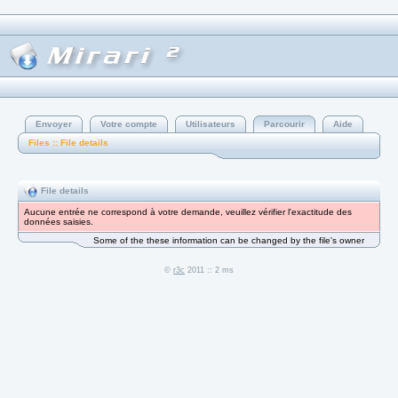
Envoyer
Votre compte
Utilisateurs
Parcourir
Aide
Files :: File details
File details
Aucune entrée ne correspond à votre demande, veuillez vérifier l'exactitude des
données saisies.
Some of the these information can be changed by the file's owner
©
r3c
2011 :: 2 ms