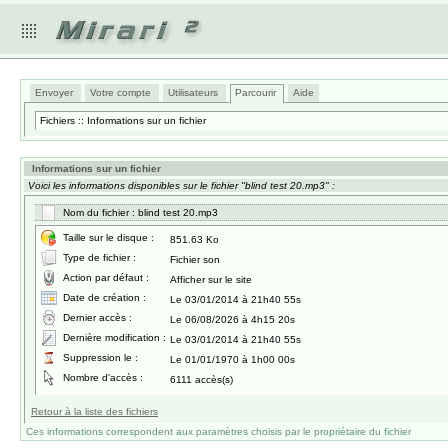
Envoyer
Votre compte
Utilisateurs
Parcourir
Aide
Fichiers :: Informations sur un fichier
Informations sur un fichier
Voici les informations disponibles sur le fichier "blind test 20.mp3" :
Nom du fichier : blind test 20.mp3
Taille sur le disque :
851.63 Ko
Type de fichier :
Fichier son
Action par défaut :
Afficher sur le site
Date de création :
Le 03/01/2014 à 21h40 55s
Dernier accès :
Le 06/08/2026 à 4h15 20s
Dernière modification :
Le 03/01/2014 à 21h40 55s
Suppression le :
Le 01/01/1970 à 1h00 00s
Nombre d'accès :
6111 accès(s)
Retour à la liste des fichiers
Ces informations correspondent aux paramètres choisis par le propriétaire du fichier