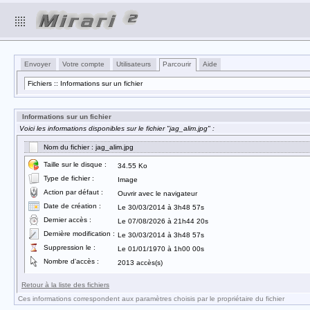
Envoyer
Votre compte
Utilisateurs
Parcourir
Aide
Fichiers :: Informations sur un fichier
Informations sur un fichier
Voici les informations disponibles sur le fichier "jag_alim.jpg" :
Nom du fichier : jag_alim.jpg
Taille sur le disque :
34.55 Ko
Type de fichier :
Image
Action par défaut :
Ouvrir avec le navigateur
Date de création :
Le 30/03/2014 à 3h48 57s
Dernier accès :
Le 07/08/2026 à 21h44 20s
Dernière modification :
Le 30/03/2014 à 3h48 57s
Suppression le :
Le 01/01/1970 à 1h00 00s
Nombre d'accès :
2013 accès(s)
Retour à la liste des fichiers
Ces informations correspondent aux paramètres choisis par le propriétaire du fichier