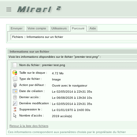
Envoyer
Votre compte
Utilisateurs
Parcourir
Aide
Fichiers :: Informations sur un fichier
Informations sur un fichier
Voici les informations disponibles sur le fichier "premier test.png" :
Nom du fichier : premier test.png
Taille sur le disque :
4.72 Mo
Type de fichier :
Image
Action par défaut :
Ouvrir avec le navigateur
Date de création :
Le 02/05/2014 à 22h31 35s
Dernier accès :
Le 06/08/2026 à 13h34 10s
Dernière modification :
Le 02/05/2014 à 22h31 35s
Suppression le :
Le 01/01/1970 à 1h00 00s
Nombre d'accès :
2019 accès(s)
Retour à la liste des fichiers
Ces informations correspondent aux paramètres choisis par le propriétaire du fichier