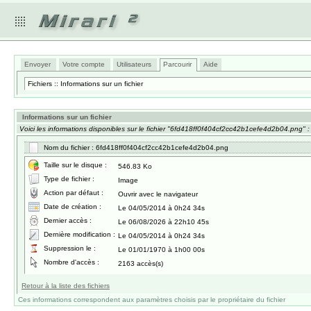
Envoyer
Votre compte
Utilisateurs
Parcourir
Aide
Fichiers :: Informations sur un fichier
Informations sur un fichier
Voici les informations disponibles sur le fichier "6fd418ff0f404cf2cc42b1cefe4d2b04.png" :
Nom du fichier : 6fd418ff0f404cf2cc42b1cefe4d2b04.png
Taille sur le disque :
546.83 Ko
Type de fichier :
Image
Action par défaut :
Ouvrir avec le navigateur
Date de création :
Le 04/05/2014 à 0h24 34s
Dernier accès :
Le 06/08/2026 à 22h10 45s
Dernière modification :
Le 04/05/2014 à 0h24 34s
Suppression le :
Le 01/01/1970 à 1h00 00s
Nombre d'accès :
2163 accès(s)
Retour à la liste des fichiers
Ces informations correspondent aux paramètres choisis par le propriétaire du fichier