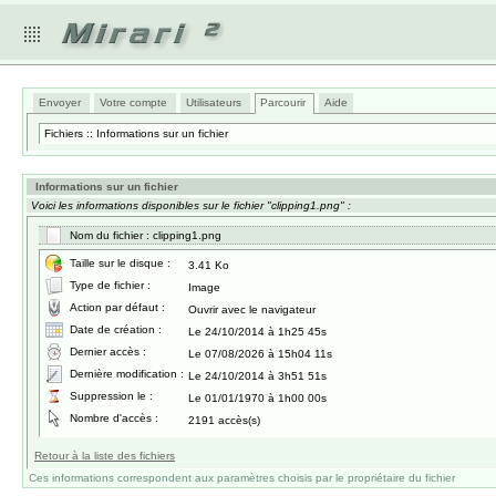
Envoyer
Votre compte
Utilisateurs
Parcourir
Aide
Fichiers :: Informations sur un fichier
Informations sur un fichier
Voici les informations disponibles sur le fichier "clipping1.png" :
Nom du fichier : clipping1.png
Taille sur le disque :
3.41 Ko
Type de fichier :
Image
Action par défaut :
Ouvrir avec le navigateur
Date de création :
Le 24/10/2014 à 1h25 45s
Dernier accès :
Le 07/08/2026 à 15h04 11s
Dernière modification :
Le 24/10/2014 à 3h51 51s
Suppression le :
Le 01/01/1970 à 1h00 00s
Nombre d'accès :
2191 accès(s)
Retour à la liste des fichiers
Ces informations correspondent aux paramètres choisis par le propriétaire du fichier