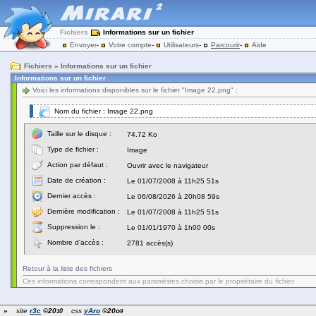
Fichiers
Informations sur un fichier
Envoyer
-
Votre compte
-
Utilisateurs
-
Parcourir
-
Aide
Fichiers » Informations sur un fichier
Informations sur un fichier
Voici les informations disponibles sur le fichier "Image 22.png" :
Nom du fichier : Image 22.png
Taille sur le disque :
74.72 Ko
Type de fichier :
Image
Action par défaut :
Ouvrir avec le navigateur
Date de création :
Le 01/07/2008 à 11h25 51s
Dernier accès :
Le 06/08/2026 à 20h08 59s
Dernière modification :
Le 01/07/2008 à 11h25 51s
Suppression le :
Le 01/01/1970 à 1h00 00s
Nombre d'accès :
2781 accès(s)
Retour à la liste des fichiers
Ces informations correspondent aux paramètres choisis par le propriétaire du fichier
»
site
r3c
©20
css
yAro
©20o
0
1
9