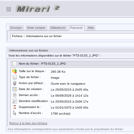
Envoyer
Votre compte
Utilisateurs
Parcourir
Aide
Fichiers :: Informations sur un fichier
Informations sur un fichier
Voici les informations disponibles sur le fichier "PTS-0133_1.JPG" :
Nom du fichier : PTS-0133_1.JPG
Taille sur le disque :
290.38 Ko
Type de fichier :
Image
Action par défaut :
Ouvrir avec le navigateur
Date de création :
Le 25/05/2015 à 2h05 40s
Dernier accès :
Le 06/08/2026 à 1h14 12s
Dernière modification :
Le 25/05/2015 à 2h06 17s
Suppression le :
Le 01/01/1970 à 1h00 00s
Nombre d'accès :
1786 accès(s)
Retour à la liste des fichiers
Ces informations correspondent aux paramètres choisis par le propriétaire du fichier