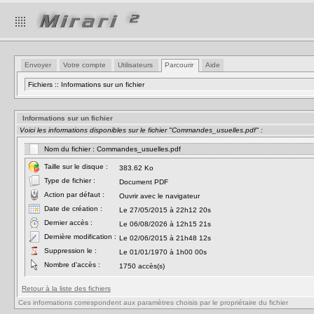
Envoyer
Votre compte
Utilisateurs
Parcourir
Aide
Fichiers :: Informations sur un fichier
Informations sur un fichier
Voici les informations disponibles sur le fichier "Commandes_usuelles.pdf" :
Nom du fichier : Commandes_usuelles.pdf
Taille sur le disque :
383.62 Ko
Type de fichier :
Document PDF
Action par défaut :
Ouvrir avec le navigateur
Date de création :
Le 27/05/2015 à 22h12 20s
Dernier accès :
Le 06/08/2026 à 12h15 21s
Dernière modification :
Le 02/06/2015 à 21h48 12s
Suppression le :
Le 01/01/1970 à 1h00 00s
Nombre d'accès :
1750 accès(s)
Retour à la liste des fichiers
Ces informations correspondent aux paramètres choisis par le propriétaire du fichier