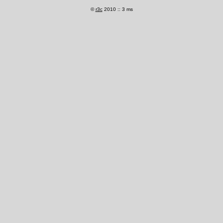
©
r3c
2010 :: 3 ms