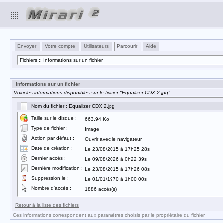
Envoyer
Votre compte
Utilisateurs
Parcourir
Aide
Fichiers :: Informations sur un fichier
Informations sur un fichier
Voici les informations disponibles sur le fichier "Equalizer CDX 2.jpg" :
Nom du fichier : Equalizer CDX 2.jpg
Taille sur le disque :
663.94 Ko
Type de fichier :
Image
Action par défaut :
Ouvrir avec le navigateur
Date de création :
Le 23/08/2015 à 17h25 28s
Dernier accès :
Le 09/08/2026 à 0h22 39s
Dernière modification :
Le 23/08/2015 à 17h26 08s
Suppression le :
Le 01/01/1970 à 1h00 00s
Nombre d'accès :
1886 accès(s)
Retour à la liste des fichiers
Ces informations correspondent aux paramètres choisis par le propriétaire du fichier