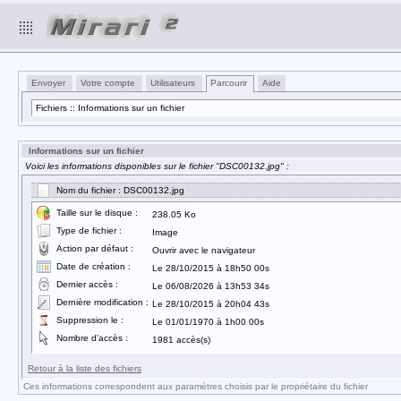
Envoyer
Votre compte
Utilisateurs
Parcourir
Aide
Fichiers :: Informations sur un fichier
Informations sur un fichier
Voici les informations disponibles sur le fichier "DSC00132.jpg" :
Nom du fichier : DSC00132.jpg
Taille sur le disque :
238.05 Ko
Type de fichier :
Image
Action par défaut :
Ouvrir avec le navigateur
Date de création :
Le 28/10/2015 à 18h50 00s
Dernier accès :
Le 06/08/2026 à 13h53 34s
Dernière modification :
Le 28/10/2015 à 20h04 43s
Suppression le :
Le 01/01/1970 à 1h00 00s
Nombre d'accès :
1981 accès(s)
Retour à la liste des fichiers
Ces informations correspondent aux paramètres choisis par le propriétaire du fichier