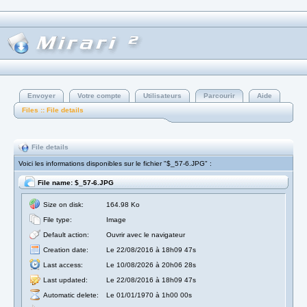
Envoyer
Votre compte
Utilisateurs
Parcourir
Aide
Files :: File details
File details
Voici les informations disponibles sur le fichier "$_57-6.JPG" :
File name: $_57-6.JPG
Size on disk:
164.98 Ko
File type:
Image
Default action:
Ouvrir avec le navigateur
Creation date:
Le 22/08/2016 à 18h09 47s
Last access:
Le 10/08/2026 à 20h06 28s
Last updated:
Le 22/08/2016 à 18h09 47s
Automatic delete:
Le 01/01/1970 à 1h00 00s