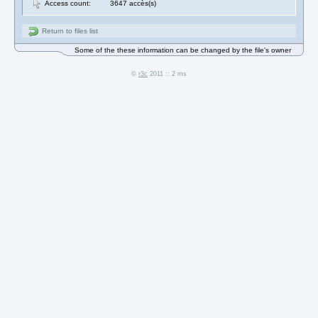
Access count:
3647 accès(s)
Return to files list
Some of the these information can be changed by the file's owner
©
r3c
2011 :: 2 ms