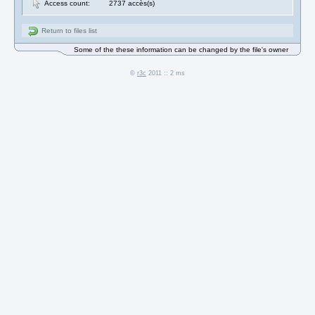
Access count:
2737 accès(s)
Return to files list
Some of the these information can be changed by the file's owner
©
r3c
2011 :: 2 ms