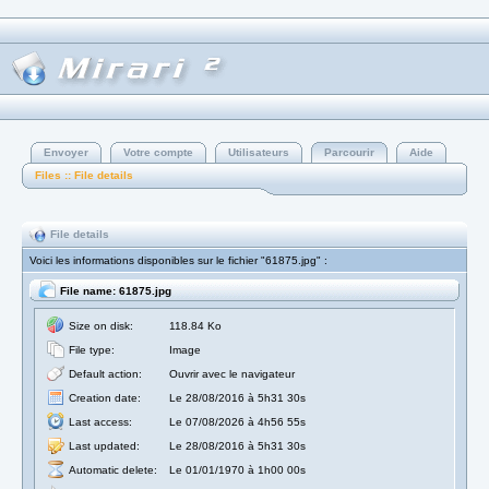
Envoyer
Votre compte
Utilisateurs
Parcourir
Aide
Files :: File details
File details
Voici les informations disponibles sur le fichier "61875.jpg" :
File name: 61875.jpg
Size on disk:
118.84 Ko
File type:
Image
Default action:
Ouvrir avec le navigateur
Creation date:
Le 28/08/2016 à 5h31 30s
Last access:
Le 07/08/2026 à 4h56 55s
Last updated:
Le 28/08/2016 à 5h31 30s
Automatic delete:
Le 01/01/1970 à 1h00 00s