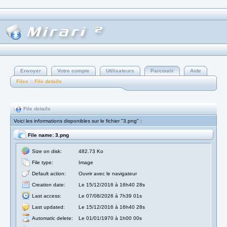
Envoyer
Votre compte
Utilisateurs
Parcourir
Aide
Files :: File details
File details
Voici les informations disponibles sur le fichier "3.png" :
File name: 3.png
Size on disk:
482.73 Ko
File type:
Image
Default action:
Ouvrir avec le navigateur
Creation date:
Le 15/12/2016 à 16h40 28s
Last access:
Le 07/08/2026 à 7h39 01s
Last updated:
Le 15/12/2016 à 16h40 28s
Automatic delete:
Le 01/01/1970 à 1h00 00s