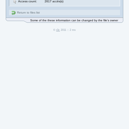
Access count:
2617 accès(s)
Return to files list
Some of the these information can be changed by the file's owner
©
r3c
2011 :: 2 ms