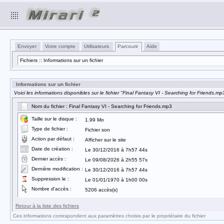
Envoyer
Votre compte
Utilisateurs
Parcourir
Aide
Fichiers :: Informations sur un fichier
Informations sur un fichier
Voici les informations disponibles sur le fichier "Final Fantasy VI - Searching for Friends.mp3
Nom du fichier : Final Fantasy VI - Searching for Friends.mp3
Taille sur le disque :
1.99 Mo
Type de fichier :
Fichier son
Action par défaut :
Afficher sur le site
Date de création :
Le 30/12/2016 à 7h57 44s
Dernier accès :
Le 09/08/2026 à 2h55 57s
Dernière modification :
Le 30/12/2016 à 7h57 44s
Suppression le :
Le 01/01/1970 à 1h00 00s
Nombre d'accès :
5206 accès(s)
Retour à la liste des fichiers
Ces informations correspondent aux paramètres choisis par le propriétaire du fichier