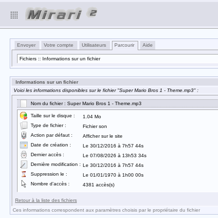
Envoyer
Votre compte
Utilisateurs
Parcourir
Aide
Fichiers :: Informations sur un fichier
Informations sur un fichier
Voici les informations disponibles sur le fichier "Super Mario Bros 1 - Theme.mp3" :
Nom du fichier : Super Mario Bros 1 - Theme.mp3
Taille sur le disque :
1.04 Mo
Type de fichier :
Fichier son
Action par défaut :
Afficher sur le site
Date de création :
Le 30/12/2016 à 7h57 44s
Dernier accès :
Le 07/08/2026 à 13h53 34s
Dernière modification :
Le 30/12/2016 à 7h57 44s
Suppression le :
Le 01/01/1970 à 1h00 00s
Nombre d'accès :
4381 accès(s)
Retour à la liste des fichiers
Ces informations correspondent aux paramètres choisis par le propriétaire du fichier