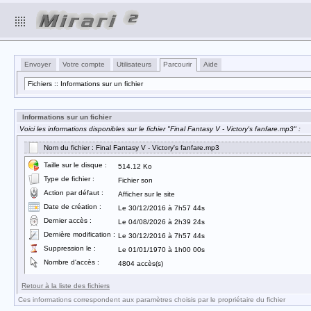
Envoyer
Votre compte
Utilisateurs
Parcourir
Aide
Fichiers :: Informations sur un fichier
Informations sur un fichier
Voici les informations disponibles sur le fichier "Final Fantasy V - Victory's fanfare.mp3" :
Nom du fichier : Final Fantasy V - Victory's fanfare.mp3
Taille sur le disque :
514.12 Ko
Type de fichier :
Fichier son
Action par défaut :
Afficher sur le site
Date de création :
Le 30/12/2016 à 7h57 44s
Dernier accès :
Le 04/08/2026 à 2h39 24s
Dernière modification :
Le 30/12/2016 à 7h57 44s
Suppression le :
Le 01/01/1970 à 1h00 00s
Nombre d'accès :
4804 accès(s)
Retour à la liste des fichiers
Ces informations correspondent aux paramètres choisis par le propriétaire du fichier