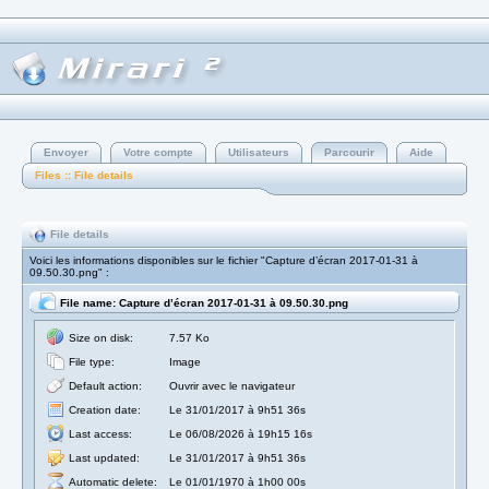
Envoyer
Votre compte
Utilisateurs
Parcourir
Aide
Files :: File details
File details
Voici les informations disponibles sur le fichier "Capture d’écran 2017-01-31 à
09.50.30.png" :
File name: Capture d’écran 2017-01-31 à 09.50.30.png
Size on disk:
7.57 Ko
File type:
Image
Default action:
Ouvrir avec le navigateur
Creation date:
Le 31/01/2017 à 9h51 36s
Last access:
Le 06/08/2026 à 19h15 16s
Last updated:
Le 31/01/2017 à 9h51 36s
Automatic delete:
Le 01/01/1970 à 1h00 00s