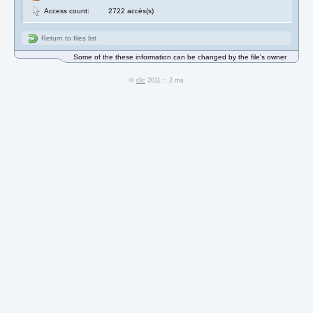
Access count:
2722 accès(s)
Return to files list
Some of the these information can be changed by the file's owner
©
r3c
2011 :: 2 ms