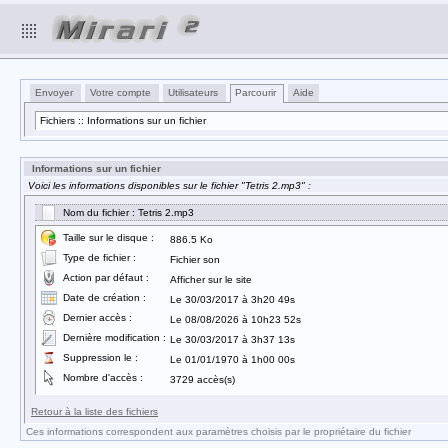
Envoyer
Votre compte
Utilisateurs
Parcourir
Aide
Fichiers :: Informations sur un fichier
Informations sur un fichier
Voici les informations disponibles sur le fichier "Tetris 2.mp3" :
Nom du fichier : Tetris 2.mp3
Taille sur le disque :
886.5 Ko
Type de fichier :
Fichier son
Action par défaut :
Afficher sur le site
Date de création :
Le 30/03/2017 à 3h20 49s
Dernier accès :
Le 08/08/2026 à 10h23 52s
Dernière modification :
Le 30/03/2017 à 3h37 13s
Suppression le :
Le 01/01/1970 à 1h00 00s
Nombre d'accès :
3729 accès(s)
Retour à la liste des fichiers
Ces informations correspondent aux paramètres choisis par le propriétaire du fichier