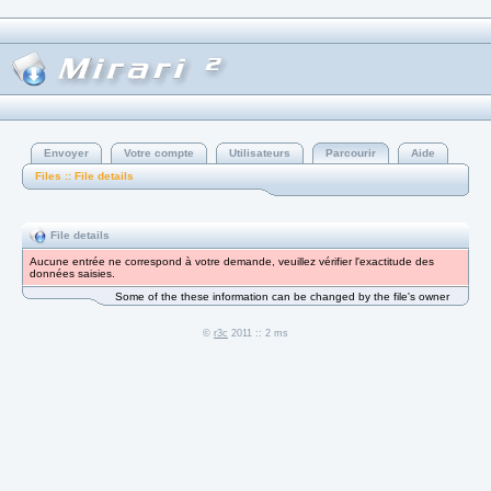
Envoyer
Votre compte
Utilisateurs
Parcourir
Aide
Files :: File details
File details
Aucune entrée ne correspond à votre demande, veuillez vérifier l'exactitude des
données saisies.
Some of the these information can be changed by the file's owner
©
r3c
2011 :: 2 ms