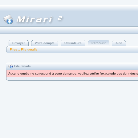
Envoyer
Votre compte
Utilisateurs
Parcourir
Aide
Files :: File details
File details
Aucune entrée ne correspond à votre demande, veuillez vérifier l'exactitude des données s