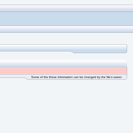
Some of the these information can be changed by the file's owner