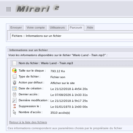
Envoyer
Votre compte
Utilisateurs
Parcourir
Aide
Fichiers :: Informations sur un fichier
Informations sur un fichier
Voici les informations disponibles sur le fichier "Wario Land - Train.mp3" :
Nom du fichier : Wario Land - Train.mp3
Taille sur le disque :
793.12 Ko
Type de fichier :
Fichier son
Action par défaut :
Afficher sur le site
Date de création :
Le 21/12/2018 à 4h54 20s
Dernier accès :
Le 07/08/2026 à 1h33 31s
Dernière modification :
Le 21/12/2018 à 5h17 25s
Suppression le :
Le 01/01/1970 à 1h00 00s
Nombre d'accès :
3510 accès(s)
Retour à la liste des fichiers
Ces informations correspondent aux paramètres choisis par le propriétaire du fichier