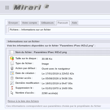
Envoyer
Votre compte
Utilisateurs
Parcourir
Aide
Fichiers :: Informations sur un fichier
Informations sur un fichier
Voici les informations disponibles sur le fichier "Paramètres IPsec IKEv2.png" :
Nom du fichier : Paramètres IPsec IKEv2.png
Taille sur le disque :
30.98 Ko
Type de fichier :
Image
Action par défaut :
Ouvrir avec le navigateur
Date de création :
Le 17/01/2019 à 22h52 42s
Dernier accès :
Le 05/08/2026 à 5h58 33s
Dernière modification :
Le 18/01/2019 à 0h47 00s
Suppression le :
Le 01/01/1970 à 1h00 00s
Nombre d'accès :
2290 accès(s)
Retour à la liste des fichiers
Ces informations correspondent aux paramètres choisis par le propriétaire du fichier