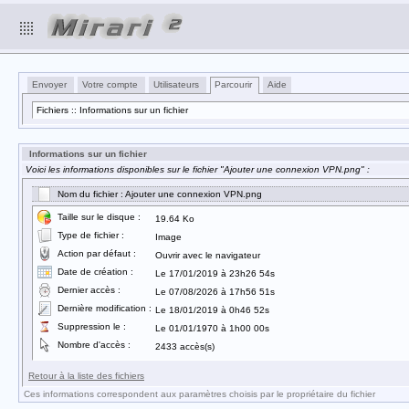
Envoyer
Votre compte
Utilisateurs
Parcourir
Aide
Fichiers :: Informations sur un fichier
Informations sur un fichier
Voici les informations disponibles sur le fichier "Ajouter une connexion VPN.png" :
Nom du fichier : Ajouter une connexion VPN.png
Taille sur le disque :
19.64 Ko
Type de fichier :
Image
Action par défaut :
Ouvrir avec le navigateur
Date de création :
Le 17/01/2019 à 23h26 54s
Dernier accès :
Le 07/08/2026 à 17h56 51s
Dernière modification :
Le 18/01/2019 à 0h46 52s
Suppression le :
Le 01/01/1970 à 1h00 00s
Nombre d'accès :
2433 accès(s)
Retour à la liste des fichiers
Ces informations correspondent aux paramètres choisis par le propriétaire du fichier