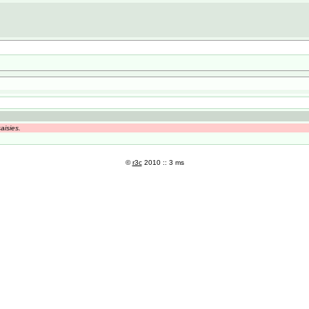
aisies.
©
r3c
2010 :: 3 ms