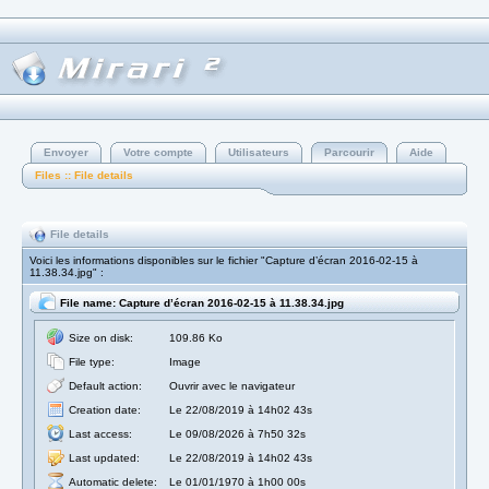
Envoyer
Votre compte
Utilisateurs
Parcourir
Aide
Files :: File details
File details
Voici les informations disponibles sur le fichier "Capture d’écran 2016-02-15 à
11.38.34.jpg" :
File name: Capture d’écran 2016-02-15 à 11.38.34.jpg
Size on disk:
109.86 Ko
File type:
Image
Default action:
Ouvrir avec le navigateur
Creation date:
Le 22/08/2019 à 14h02 43s
Last access:
Le 09/08/2026 à 7h50 32s
Last updated:
Le 22/08/2019 à 14h02 43s
Automatic delete:
Le 01/01/1970 à 1h00 00s