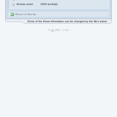
Access count:
2324 accès(s)
Return to files list
Some of the these information can be changed by the file's owner
©
r3c
2011 :: 2 ms