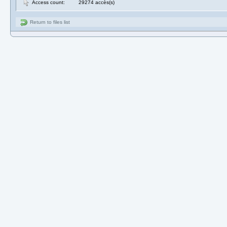
Access count:
29274 accès(s)
Return to files list