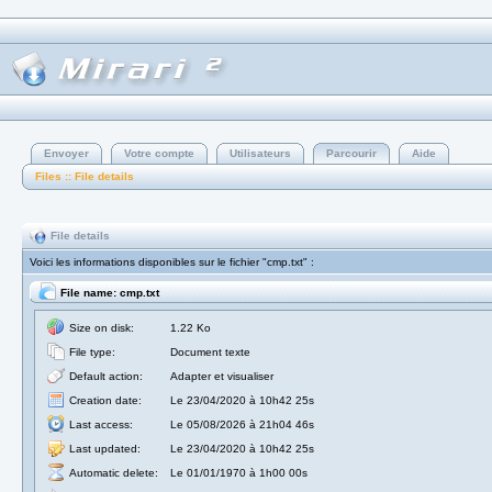
Envoyer
Votre compte
Utilisateurs
Parcourir
Aide
Files :: File details
File details
Voici les informations disponibles sur le fichier "cmp.txt" :
File name: cmp.txt
Size on disk:
1.22 Ko
File type:
Document texte
Default action:
Adapter et visualiser
Creation date:
Le 23/04/2020 à 10h42 25s
Last access:
Le 05/08/2026 à 21h04 46s
Last updated:
Le 23/04/2020 à 10h42 25s
Automatic delete:
Le 01/01/1970 à 1h00 00s