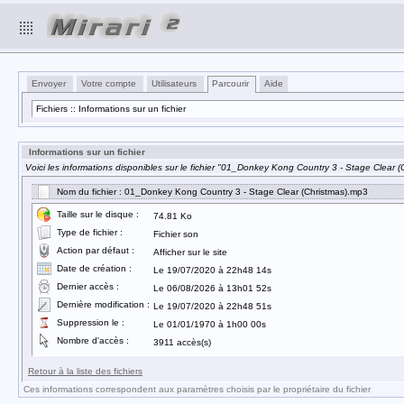
Envoyer
Votre compte
Utilisateurs
Parcourir
Aide
Fichiers :: Informations sur un fichier
Informations sur un fichier
Voici les informations disponibles sur le fichier "01_Donkey Kong Country 3 - Stage Clear (
Nom du fichier : 01_Donkey Kong Country 3 - Stage Clear (Christmas).mp3
Taille sur le disque :
74.81 Ko
Type de fichier :
Fichier son
Action par défaut :
Afficher sur le site
Date de création :
Le 19/07/2020 à 22h48 14s
Dernier accès :
Le 06/08/2026 à 13h01 52s
Dernière modification :
Le 19/07/2020 à 22h48 51s
Suppression le :
Le 01/01/1970 à 1h00 00s
Nombre d'accès :
3911 accès(s)
Retour à la liste des fichiers
Ces informations correspondent aux paramètres choisis par le propriétaire du fichier