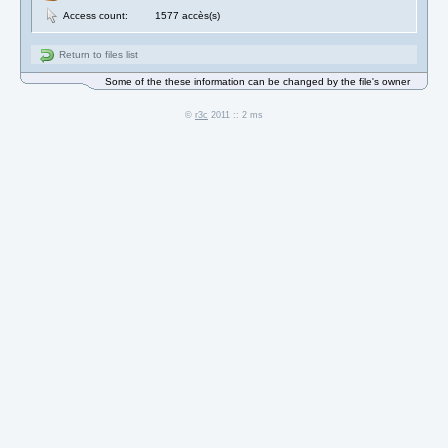
Access count:
1577 accès(s)
Return to files list
Some of the these information can be changed by the file's owner
©
r3c
2011 :: 2 ms