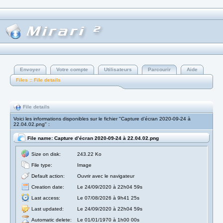
Envoyer
Votre compte
Utilisateurs
Parcourir
Aide
Files :: File details
File details
Voici les informations disponibles sur le fichier "Capture d’écran 2020-09-24 à
22.04.02.png" :
File name: Capture d’écran 2020-09-24 à 22.04.02.png
Size on disk:
243.22 Ko
File type:
Image
Default action:
Ouvrir avec le navigateur
Creation date:
Le 24/09/2020 à 22h04 59s
Last access:
Le 07/08/2026 à 9h41 25s
Last updated:
Le 24/09/2020 à 22h04 59s
Automatic delete:
Le 01/01/1970 à 1h00 00s