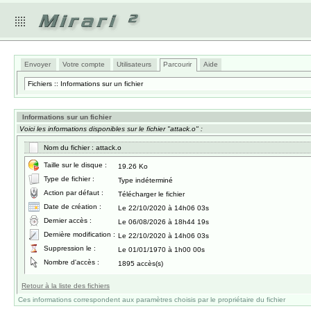
Envoyer
Votre compte
Utilisateurs
Parcourir
Aide
Fichiers :: Informations sur un fichier
Informations sur un fichier
Voici les informations disponibles sur le fichier "attack.o" :
Nom du fichier : attack.o
Taille sur le disque :
19.26 Ko
Type de fichier :
Type indéterminé
Action par défaut :
Télécharger le fichier
Date de création :
Le 22/10/2020 à 14h06 03s
Dernier accès :
Le 06/08/2026 à 18h44 19s
Dernière modification :
Le 22/10/2020 à 14h06 03s
Suppression le :
Le 01/01/1970 à 1h00 00s
Nombre d'accès :
1895 accès(s)
Retour à la liste des fichiers
Ces informations correspondent aux paramètres choisis par le propriétaire du fichier