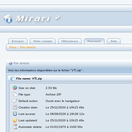
Envoyer
Votre compte
Utilisateurs
Parcourir
Aide
Files :: File details
File details
Voici les informations disponibles sur le fichier "VTI.zip" :
File name: VTI.zip
Size on disk:
2.53 Mo
File type:
Archive ZIP
Default action:
Ouvrir avec le navigateur
Creation date:
Le 25/11/2020 à 10h15 49s
Last access:
Le 08/08/2026 à 16h39 12s
Last updated:
Le 25/11/2020 à 10h15 49s
Automatic delete:
Le 01/01/1970 à 1h00 00s