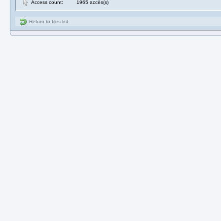
Access count:
1965 accès(s)
Return to files list