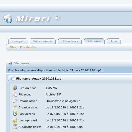
Envoyer
Votre compte
Utilisateurs
Parcourir
Aide
Files :: File details
File details
Voici les informations disponibles sur le fichier "Attack 20201218.zip" :
File name: Attack 20201218.zip
Size on disk:
1.35 Mo
File type:
Archive ZIP
Default action:
Ouvrir avec le navigateur
Creation date:
Le 18/12/2020 à 10h58 21s
Last access:
Le 07/08/2026 à 18h35 15s
Last updated:
Le 18/12/2020 à 10h58 21s
Automatic delete:
Le 01/01/1970 à 1h00 00s