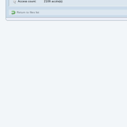
Access count:
2106 accès(s)
Return to files list